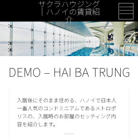
サクラハウジング
Skip
｜ハノイの賃貸紹
to
介
content
DEMO – HAI BA TRUNG
入居後にそのまま住める、ハノイで日本人
一番人気のコンドミニアムであるメトロポ
リスの、入居時のお部屋のセッティング内
容を紹介します。