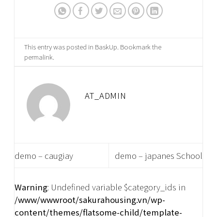
This entry was posted in
BaskUp
. Bookmark the
permalink
.
AT_ADMIN
demo – caugiay
demo – japanes School
Warning
: Undefined variable $category_ids in
/www/wwwroot/sakurahousing.vn/wp-
content/themes/flatsome-child/template-