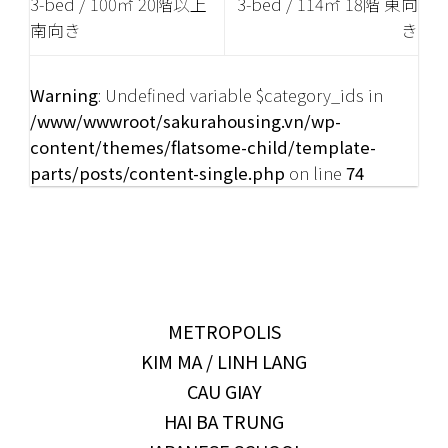
3-bed / 100㎡ 20階以上
3-bed / 114㎡ 18階 東向
南向き
き
Warning
: Undefined variable $category_ids in
/www/wwwroot/sakurahousing.vn/wp-
content/themes/flatsome-child/template-
parts/posts/content-single.php
on line
74
METROPOLIS
KIM MA / LINH LANG
CAU GIAY
HAI BA TRUNG