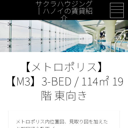
サクラハウジング
Skip
｜ハノイの賃貸紹
to
介
content
【メトロポリス】
【M3】3-BED / 114㎡ 19
階 東向き
メトロポリス内位置図、見取り図を加えた