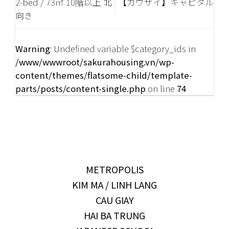
2-bed / 73㎡ 10階以上 北
【カウザイ】キャピタル
向き
Warning
: Undefined variable $category_ids in
/www/wwwroot/sakurahousing.vn/wp-
content/themes/flatsome-child/template-
parts/posts/content-single.php
on line
74
METROPOLIS
KIM MA / LINH LANG
CAU GIAY
HAI BA TRUNG