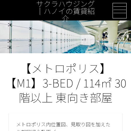
サクラハウジング
Skip
｜ハノイの賃貸紹
to
介
content
【メトロポリス】
【M1】3-BED / 114㎡ 30
階以上 東向き部屋
メトロポリス内位置図、見取り図を加えた