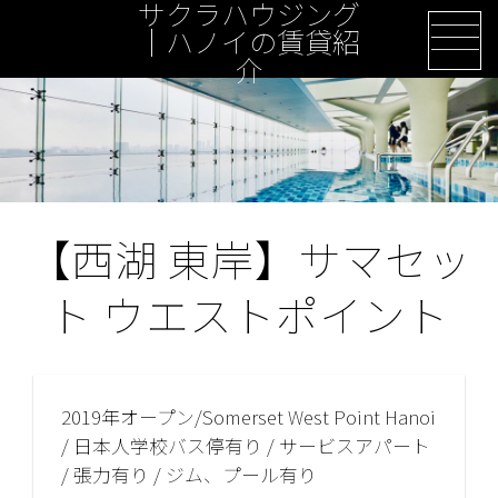
サクラハウジング
Skip
｜ハノイの賃貸紹
to
介
content
【西湖 東岸】サマセッ
ト ウエストポイント
2019年オープン/Somerset West Point Hanoi
/ 日本人学校バス停有り / サービスアパート
/ 張力有り / ジム、プール有り