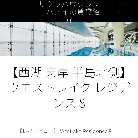
サクラハウジング
Skip
｜ハノイの賃貸紹
to
介
content
【西湖 東岸 半島北側】
ウエストレイク レジデ
ンス 8
【レイクビュー】 Westlake Residence 8