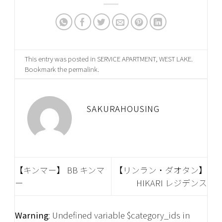
This entry was posted in
SERVICE APARTMENT
,
WEST LAKE
.
Bookmark the
permalink
.
SAKURAHOUSING
【キンマー】 BB キンマ
【リンラン・ダオタン】
ー
HIKARI レジデンス
Warning
: Undefined variable $category_ids in