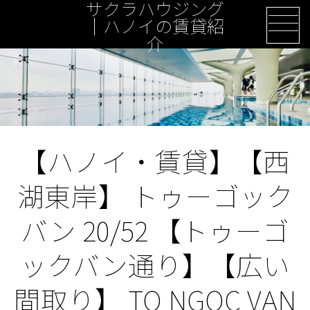
サクラハウジング
Skip
｜ハノイの賃貸紹
to
介
content
【ハノイ・賃貸】【西
湖東岸】 トゥーゴック
バン 20/52 【トゥーゴ
ックバン通り】【広い
間取り】 TO NGOC VAN