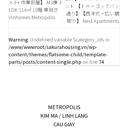
×3＋作業部屋】 M3棟 3-
ント 【トゥーゴックバン
LDK 114㎡ 19階 東向き
通り】【西洋式・広い間
Vinhomes Metropolis
取り】 Nest Apartments
Warning
: Undefined variable $category_ids in
/www/wwwroot/sakurahousing.vn/wp-
content/themes/flatsome-child/template-
parts/posts/content-single.php
on line
74
METROPOLIS
KIM MA / LINH LANG
CAU GIAY