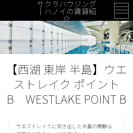
サクラハウジング
Skip
｜ハノイの賃貸紹
to
介
content
【西湖 東岸 半島】ウエ
ストレイク ポイント
B WESTLAKE POINT B
ウエストレイクに突き出した半島の閑静な