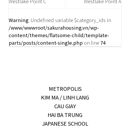
Westlake Point C
Westlake Point A
Warning
: Undefined variable $category_ids in
/www/wwwroot/sakurahousing.vn/wp-
content/themes/flatsome-child/template-
parts/posts/content-single.php
on line
74
METROPOLIS
KIM MA / LINH LANG
CAU GIAY
HAI BA TRUNG
JAPANESE SCHOOL